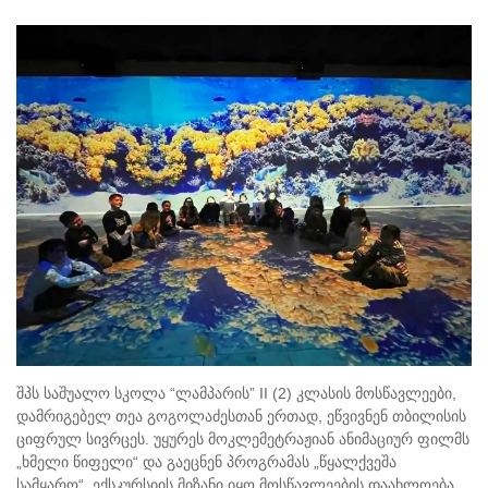
შპს საშუალო სკოლა “ლამპარის” II (2) კლასის მოსწავლეები,
დამრიგებელ თეა გოგოლაძესთან ერთად, ეწვივნენ თბილისის
ციფრულ სივრცეს. უყურეს მოკლემეტრაჟიან ანიმაციურ ფილმს
„ხმელი წიფელი“ და გაეცნენ პროგრამას „წყალქვეშა
სამყარო“. ექსკურსიის მიზანი იყო მოსწავლეების დაახლოება