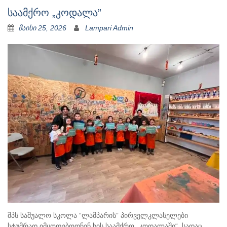
საამქრო „კოდალა”
მაისი 25, 2026
Lampari Admin
შპს საშუალო სკოლა “ლამპარის” პირველკლასელები
სტუმრად იმყოფებოდნენ ხის საამქრო „კოდალაში“, სადაც