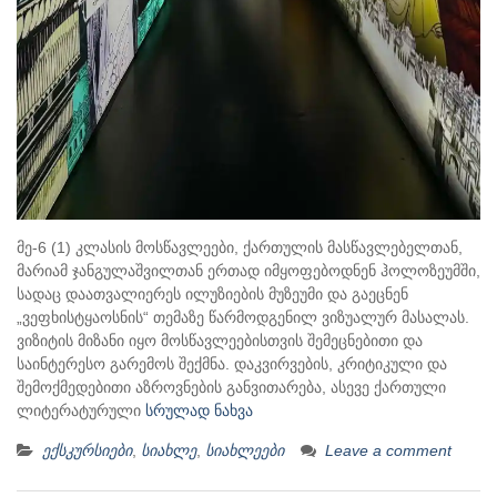
მე-6 (1) კლასის მოსწავლეები, ქართულის მასწავლებელთან,
მარიამ ჯანგულაშვილთან ერთად იმყოფებოდნენ ჰოლოზეუმში,
სადაც დაათვალიერეს ილუზიების მუზეუმი და გაეცნენ
„ვეფხისტყაოსნის“ თემაზე წარმოდგენილ ვიზუალურ მასალას.
ვიზიტის მიზანი იყო მოსწავლეებისთვის შემეცნებითი და
საინტერესო გარემოს შექმნა. დაკვირვების, კრიტიკული და
შემოქმედებითი აზროვნების განვითარება, ასევე ქართული
ლიტერატურული
სრულად ნახვა
ექსკურსიები
,
სიახლე
,
სიახლეები
Leave a comment