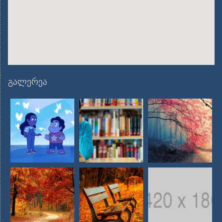
გალერეა