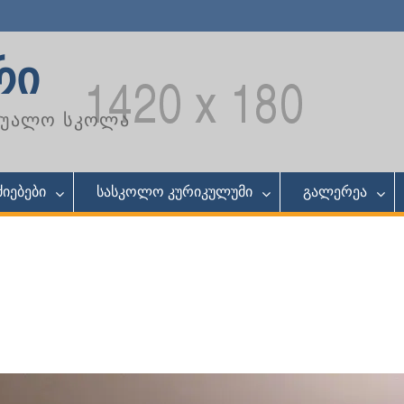
რი
აშუალო სკოლა
იებები
სასკოლო კურიკულუმი
გალერეა