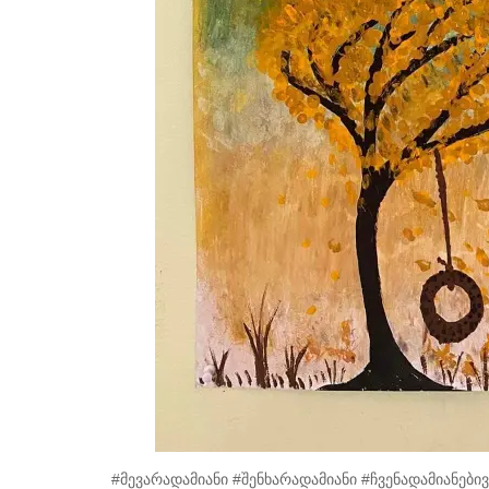
#მევარადამიანი #შენხარადამიანი #ჩვენადამიანებ