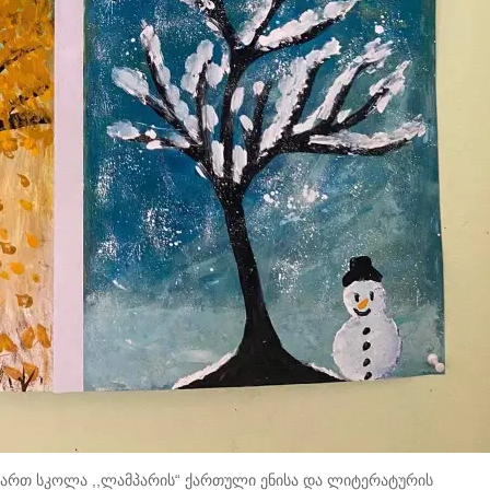
ივართ სკოლა ,,ლამპარის“ ქართული ენისა და ლიტერატურის