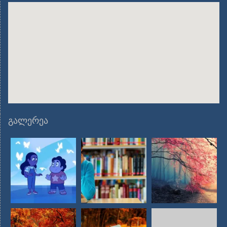
გალერეა