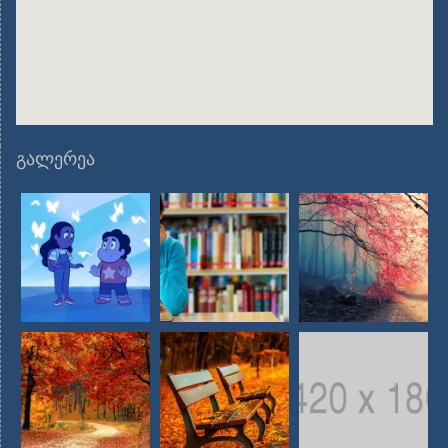
გალერეა