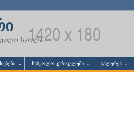
რი
აშუალო სკოლა
იებები
სასკოლო კურიკულუმი
გალერეა