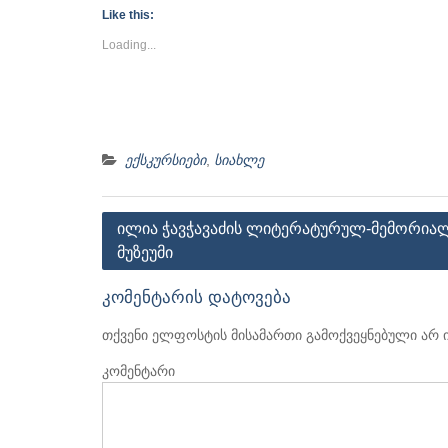
Twitter
Facebook
Google+
Like this:
(Opens
(Opens
(Opens
in
in
in
new
new
new
Loading...
window)
window)
window)
ექსკურსიები
,
სიახლე
პოსტის
ილია ჭავჭავაძის ლიტერატურულ-მემორია
მუზეუმი
ნავიგაცია
კომენტარის დატოვება
თქვენი ელფოსტის მისამართი გამოქვეყნებული არ 
კომენტარი