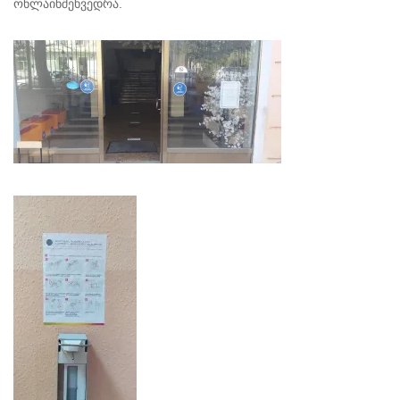
ონლაინშეხვედრა.