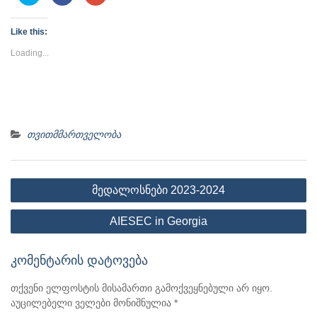
to
to
to
share
share
share
on
on
on
Twitter
Facebook
Google+
Like this:
(Opens
(Opens
(Opens
in
in
in
new
new
new
Loading...
window)
window)
window)
თვითმმართველობა
პოსტის
მედალოსნები 2023-2024
ნავიგაცია
AIESEC in Georgia
კომენტარის დატოვება
თქვენი ელფოსტის მისამართი გამოქვეყნებული არ იყო.
აუცილებელი ველები მონიშნულია
*