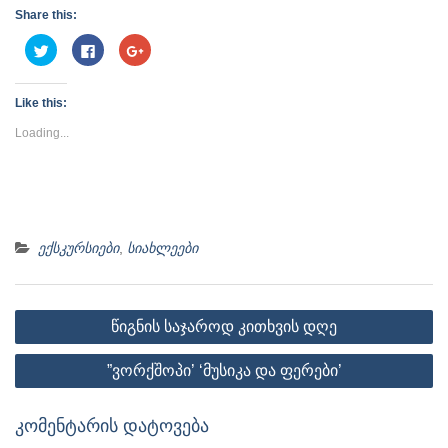
Share this:
Click
Click
Click
to
to
to
share
share
share
on
on
on
Twitter
Facebook
Google+
Like this:
(Opens
(Opens
(Opens
in
in
in
new
new
new
Loading...
window)
window)
window)
ექსკურსიები
,
სიახლეები
პოსტის
წიგნის საჯაროდ კითხვის დღე
ნავიგაცია
”ვორქშოპი’ ‘მუსიკა და ფერები’
კომენტარის დატოვება