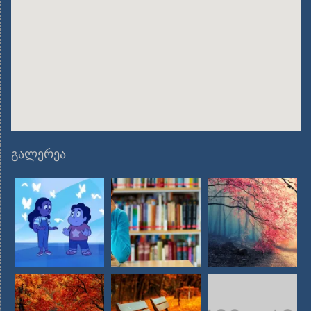
გალერეა