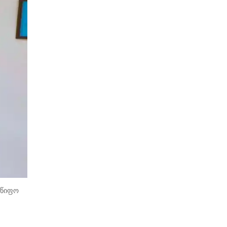
მწიფო